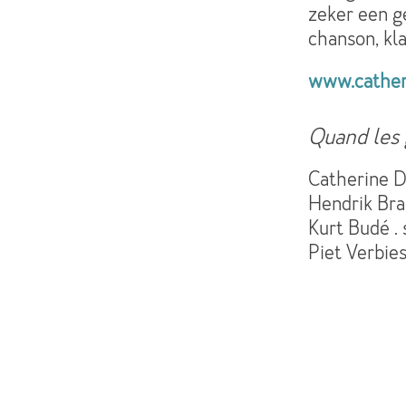
zeker een ge
chanson, kl
www.catheri
Quand les 
Catherine De
Hendrik Bra
Kurt Budé . 
Piet Verbie