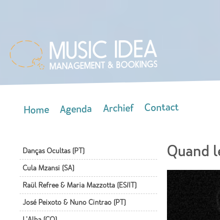
Skip
mai
con
Contact
Archief
Agenda
Home
Main menu
Quand l
Danças Ocultas (PT)
Cula Mzansi (SA)
Raül Refree & Maria Mazzotta (ES/IT)
José Peixoto & Nuno Cintrao (PT)
L'Alba (CO)