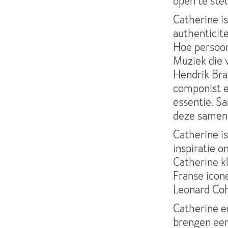
open te stel
Catherine is
authenticite
Hoe persoon
Muziek die 
Hendrik Bra
componist en
essentie. Sa
deze samenw
Catherine i
inspiratie o
Catherine k
Franse icone
Leonard Coh
Catherine e
brengen een