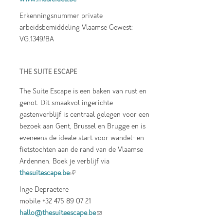
Erkenningsnummer private
arbeidsbemiddeling Vlaamse Gewest:
VG.1349/BA
THE SUITE ESCAPE
The Suite Escape is een baken van rust en
genot. Dit smaakvol ingerichte
gastenverblijf is centraal gelegen voor een
bezoek aan Gent, Brussel en Brugge en is
eveneens de ideale start voor wandel- en
fietstochten aan de rand van de Vlaamse
Ardennen. Boek je verblijf via
thesuitescape.be
(link is external)
Inge Depraetere
mobile +32 475 89 07 21
hallo@thesuiteescape.be
(link sends e-mail)