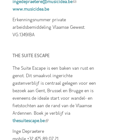
ingedepraetere@musicidea.be
(link sends e-
www.musicidea.be
mail)
Erkenningsnummer private
arbeidsbemiddeling Vlaamse Gewest:
VG.1349/BA
THE SUITE ESCAPE
The Suite Escape is een baken van rust en
genot. Dit smaakvol ingerichte
gastenverblijf is centraal gelegen voor een
bezoek aan Gent, Brussel en Brugge en is
eveneens de ideale start voor wandel- en
fietstochten aan de rand van de Vlaamse
Ardennen. Boek je verblijf via
thesuitescape.be
(link is external)
Inge Depraetere
mobile +32 475 89 07 21