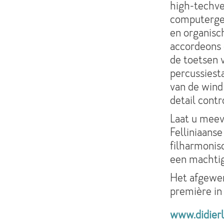
high-techver
computerges
en organisch
accordeons 
de toetsen 
percussiesta
van de wind 
detail contr
Laat u meev
Felliniaans
filharmonis
een machtig
Het afgewer
première in
www.didierl