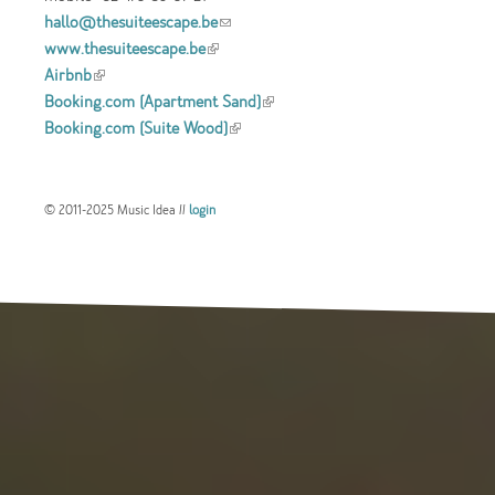
hallo@thesuiteescape.be
(link sends e-mail)
www.thesuiteescape.be
(link is external)
Airbnb
(link is external)
Booking.com (Apartment Sand)
(link is
Booking.com (Suite Wood)
(link is external)
external)
© 2011-2025 Music Idea //
login