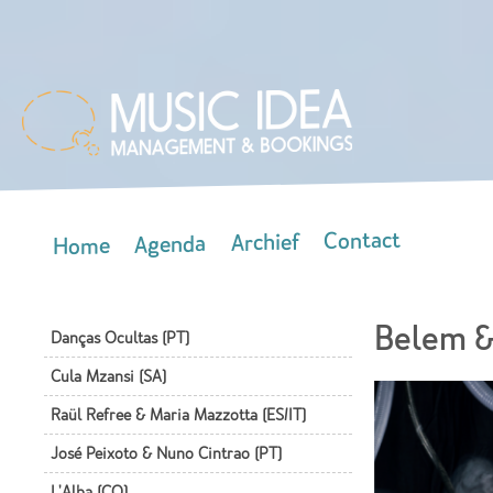
Skip
mai
con
Contact
Archief
Agenda
Home
Main menu
Belem &
Danças Ocultas (PT)
Cula Mzansi (SA)
Raül Refree & Maria Mazzotta (ES/IT)
José Peixoto & Nuno Cintrao (PT)
L'Alba (CO)