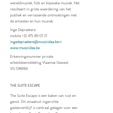
wereldmuziek, folk en klassieke muziek. Het
resulteert in grote waardering van het
publiek en verrassende ontmoetingen met
de artiesten en hun muziek.
Inge Depraetere
mobile +32 475 89 07 21
ingedepraetere@musicidea.be
(link sends e-
www.musicidea.be
mail)
Erkenningsnummer private
arbeidsbemiddeling Vlaamse Gewest:
VG.1349/BA
THE SUITE ESCAPE
The Suite Escape is een baken van rust en
genot. Dit smaakvol ingerichte
gastenverblijf is centraal gelegen voor een