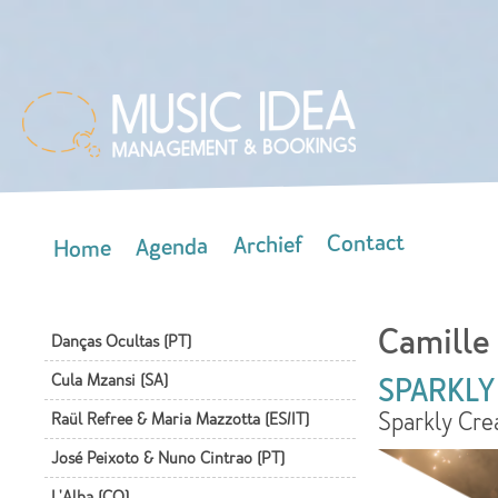
Skip
mai
con
Contact
Archief
Agenda
Home
Main menu
Camille
Danças Ocultas (PT)
Cula Mzansi (SA)
SPARKLY
Sparkly Cre
Raül Refree & Maria Mazzotta (ES/IT)
José Peixoto & Nuno Cintrao (PT)
L'Alba (CO)