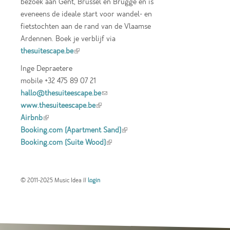
bezoek aan Gent, Brussel en Brugge en is
eveneens de ideale start voor wandel- en
fietstochten aan de rand van de Vlaamse
Ardennen. Boek je verblijf via
thesuitescape.be
(link is external)
Inge Depraetere
mobile +32 475 89 07 21
hallo@thesuiteescape.be
(link sends e-mail)
www.thesuiteescape.be
(link is external)
Airbnb
(link is external)
Booking.com (Apartment Sand)
(link is
Booking.com (Suite Wood)
(link is external)
external)
© 2011-2025 Music Idea //
login