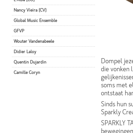
Nancy Vieira (CV)
Global Music Ensemble
GFVP
Wouter Vandenabeele
Didier Laloy
Dompel jeze
Quentin Dujardin
die vonken 
Camille Coryn
gelijkenisse
soms met el
ontstaat har
Sinds hun s
Sparkly Cre
SPARKLY TA
bewegingen 