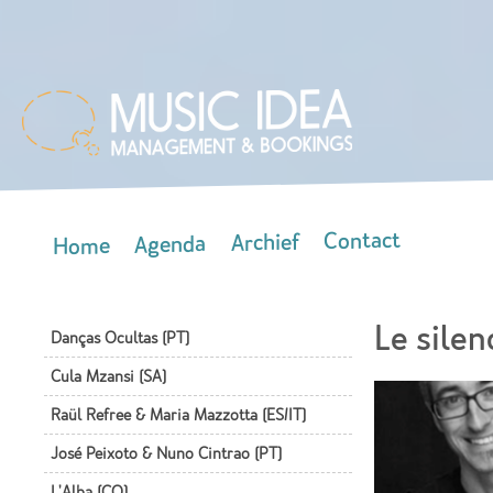
Skip
mai
con
Contact
Archief
Agenda
Home
Main menu
Le silen
Danças Ocultas (PT)
Cula Mzansi (SA)
Raül Refree & Maria Mazzotta (ES/IT)
José Peixoto & Nuno Cintrao (PT)
L'Alba (CO)