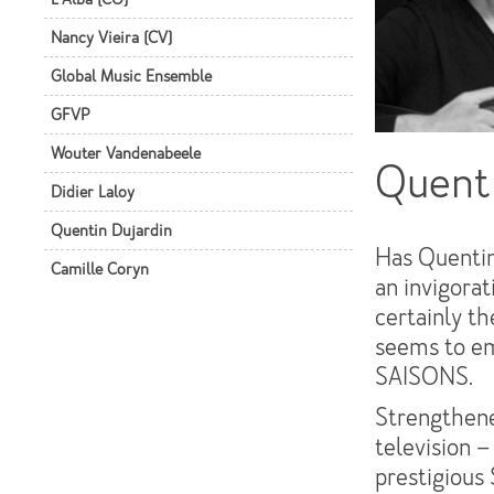
Nancy Vieira (CV)
Global Music Ensemble
GFVP
Wouter Vandenabeele
Quenti
Didier Laloy
Quentin Dujardin
Has Quentin 
Camille Coryn
an invigorat
certainly t
seems to em
SAISONS.
Strengthene
television 
prestigious