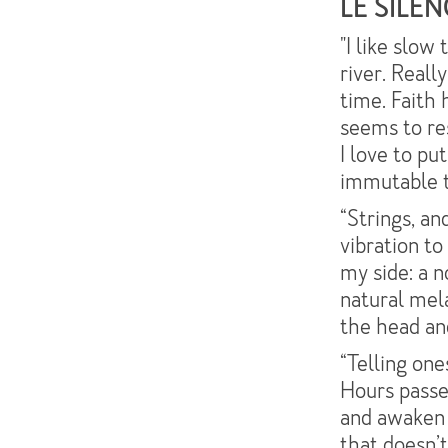
LE SILEN
"I like slow
river. Reall
time. Faith 
seems to res
I love to pu
immutable th
“Strings, an
vibration to
my side: a n
natural mel
the head and
“Telling one
Hours passe
and awaken 
that doesn’t