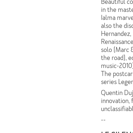
Beautiful co
in the mast
Ialma marvel
also the dis
Hernandez, 
Renaissance.
solo (Marc &
the road), 
music-2010)
The postcard
series Lege
Quentin Duj
innovation, 
unclassifiab
--