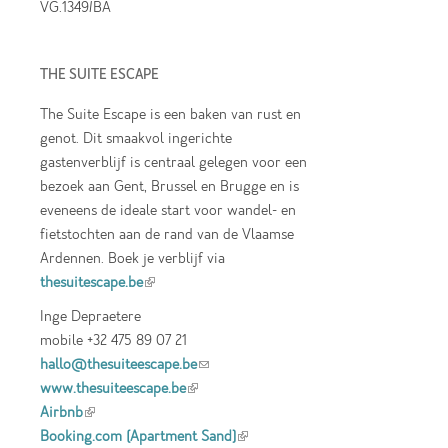
VG.1349/BA
THE SUITE ESCAPE
The Suite Escape is een baken van rust en
genot. Dit smaakvol ingerichte
gastenverblijf is centraal gelegen voor een
bezoek aan Gent, Brussel en Brugge en is
eveneens de ideale start voor wandel- en
fietstochten aan de rand van de Vlaamse
Ardennen. Boek je verblijf via
thesuitescape.be
(link is external)
Inge Depraetere
mobile +32 475 89 07 21
hallo@thesuiteescape.be
(link sends e-mail)
www.thesuiteescape.be
(link is external)
Airbnb
(link is external)
Booking.com (Apartment Sand)
(link is