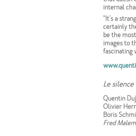
internal cha
“It’s a stra
certainly t
be the most
images to th
fascinating 
www.quentin
Le silence
Quentin Duja
Olivier Her
Boris Schmi
Fred Malemp