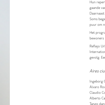
Hun repert
gaande van
Daarnaast
Soms begel
puur om na
Het progra
bewoners b
Reflejo Ur
Internatio
gevolg. Ee
Aires ci
Ingeborg C
Alvaro Rov
Claudio C
Alberto Ca
Tango dan