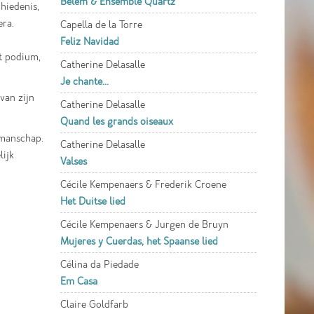
Belem & Ensemble Quartz
hiedenis,
era.
Capella de la Torre
Feliz Navidad
et podium,
Catherine Delasalle
Je chante...
van zijn
Catherine Delasalle
Quand les grands oiseaux
kmanschap.
Catherine Delasalle
lijk
Valses
Cécile Kempenaers & Frederik Croene
Het Duitse lied
Cécile Kempenaers & Jurgen de Bruyn
Mujeres y Cuerdas, het Spaanse lied
Célina da Piedade
Em Casa
Claire Goldfarb