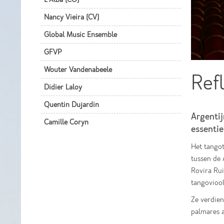
Nancy Vieira (CV)
Global Music Ensemble
GFVP
Wouter Vandenabeele
Ref
Didier Laloy
Quentin Dujardin
Argentij
Camille Coryn
essentie
Het tango
tussen de 
Rovira Rui
tangovioo
Ze verdien
palmares a