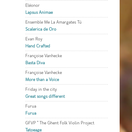
Eléonor
Lapsus Animae
Ensemble Me La Amargates Tú
Scalerica de Oro
Evan Roy
Hand Crafted
Françoise Vanhecke
Basta Diva
Françoise Vanhecke
More than a Voice
Friday in the city
Great songs different
Furua
Furua
GFVP * The Ghent Folk Violin Project
Tatoeage