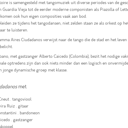
oire is samengesteld met tangomuziek uit diverse periodes van de gesc
 Guardia Vieja tot de eerder moderne componisten als Piazolla of Lett
 komen ook hun eigen composities vaak aan bod.
eiden ze tijdens het tangodansen, niet zelden staan ze als orkest op h
ar te luisteren.
mma Aires Ciudadanos verwijst naar de tango die de stad en het leven 
elicht.
bano, met gastzanger Alberto Caicedo (Colombia), bezit het nodige va
nale optredens zijn dan ook niets minder dan een logisch en onvermijde
n jonge dynamische groep met klasse.
udadanos
met
neut . tangoviool
ira Ruiz . gitaar
onstantini . bandoneon
icedo . gastzanger
skoppel