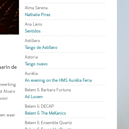
Alma Serena
Nathalie Pires
Ana Lains
Sentidos
Astillero
Tango de Astillero
Astoria
Tango nuevo
aarin de
Aurélia
An evening on the HMS Aurélia Feria
enwerking
Belem & Barbara Furtuna
st Alvaro
Ad Lucem
 voor
Belem & DECAP
Belem & The MeKanics
 een waar
Belem & Ensemble Quartz