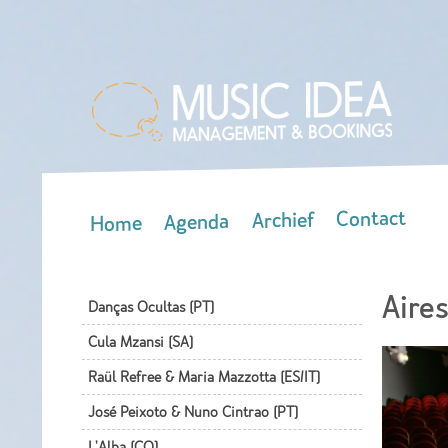
Contact
Archief
Agenda
Home
Main menu
Aire
Danças Ocultas (PT)
Cula Mzansi (SA)
Raül Refree & Maria Mazzotta (ES/IT)
José Peixoto & Nuno Cintrao (PT)
L'Alba (CO)