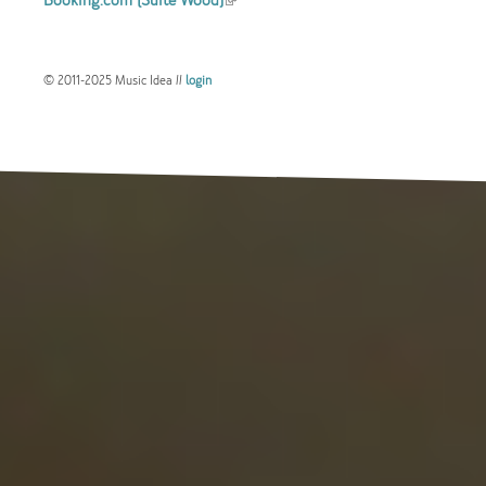
Booking.com (Suite Wood)
(link is external)
external)
© 2011-2025 Music Idea //
login