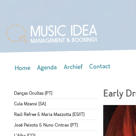
Skip
mai
con
Contact
Archief
Agenda
Home
Main menu
Early D
Danças Ocultas (PT)
Cula Mzansi (SA)
Raül Refree & Maria Mazzotta (ES/IT)
José Peixoto & Nuno Cintrao (PT)
L'Alba (CO)