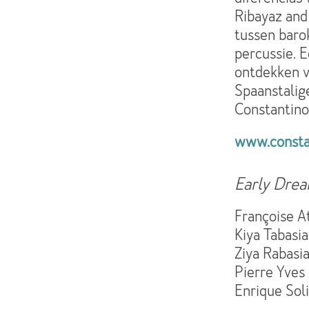
Ribayaz and
tussen barok
percussie. 
ontdekken va
Spaanstalig
Constantino
www.consta
Early Dre
Françoise At
Kiya Tabasia
Ziya Rabasia
Pierre Yves
Enrique Soli