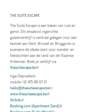
THE SUITE ESCAPE
The Suite Escape is een baken van rust en
genot. Dit smaakvol ingerichte
gastenverblijf is centraal gelegen voor een
bezoek aan Gent, Brussel en Brugge en is
eveneens de ideale start voor wandel- en
fietstochten aan de rand van de Vlaamse
Ardennen. Boek je verblijf via
thesuitescape.be
(link is external)
Inge Depraetere
mobile +32 475 89 07 21
hallo@thesuiteescape.be
(link sends e-mail)
www.thesuiteescape.be
(link is external)
Airbnb
(link is external)
Booking.com (Apartment Sand)
(link is