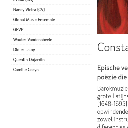
Nancy Vieira (CV)
Global Music Ensemble
GFVP
Wouter Vandenabeele
Const
Didier Laloy
Quentin Dujardin
Epische ve
Camille Coryn
poëzie die
Barokmuziek
grote Latij
(1648-1695)
opwindende 
zowel instr
diferencias