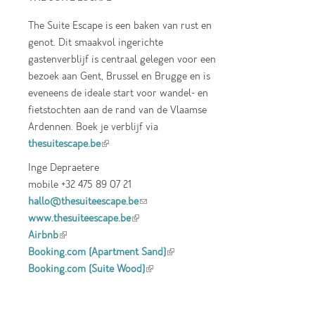
The Suite Escape is een baken van rust en
genot. Dit smaakvol ingerichte
gastenverblijf is centraal gelegen voor een
bezoek aan Gent, Brussel en Brugge en is
eveneens de ideale start voor wandel- en
fietstochten aan de rand van de Vlaamse
Ardennen. Boek je verblijf via
thesuitescape.be
(link is external)
Inge Depraetere
mobile +32 475 89 07 21
hallo@thesuiteescape.be
(link sends e-mail)
www.thesuiteescape.be
(link is external)
Airbnb
(link is external)
Booking.com (Apartment Sand)
(link is
Booking.com (Suite Wood)
(link is external)
external)