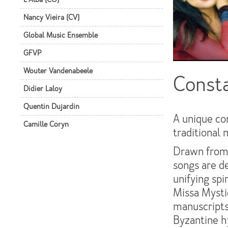
Nancy Vieira (CV)
Global Music Ensemble
GFVP
Wouter Vandenabeele
Const
Didier Laloy
Quentin Dujardin
A unique co
Camille Coryn
traditional
Drawn from 
songs are d
unifying spi
Missa Mysti
manuscripts
Byzantine h