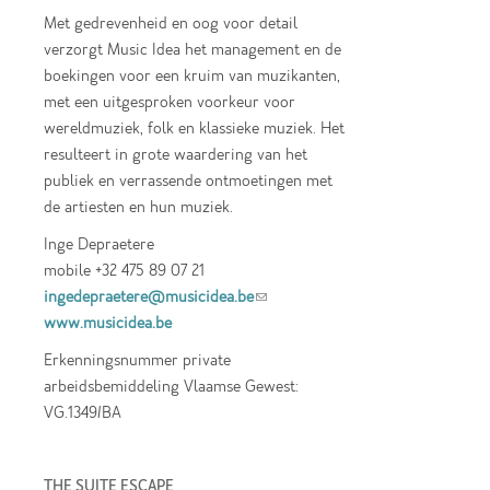
Met gedrevenheid en oog voor detail
verzorgt Music Idea het management en de
boekingen voor een kruim van muzikanten,
met een uitgesproken voorkeur voor
wereldmuziek, folk en klassieke muziek. Het
resulteert in grote waardering van het
publiek en verrassende ontmoetingen met
de artiesten en hun muziek.
Inge Depraetere
mobile +32 475 89 07 21
ingedepraetere@musicidea.be
(link sends e-
www.musicidea.be
mail)
Erkenningsnummer private
arbeidsbemiddeling Vlaamse Gewest:
VG.1349/BA
THE SUITE ESCAPE