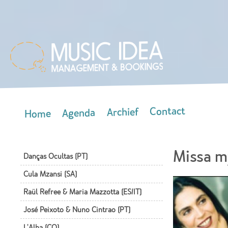
Skip
mai
con
Contact
Archief
Agenda
Home
Main menu
Missa m
Danças Ocultas (PT)
Cula Mzansi (SA)
Raül Refree & Maria Mazzotta (ES/IT)
José Peixoto & Nuno Cintrao (PT)
L'Alba (CO)