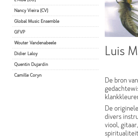
Nancy Vieira (CV)
Global Music Ensemble
GFVP
Wouter Vandenabeele
Luis 
Didier Laloy
Quentin Dujardin
Camille Coryn
De bron van
gedachtewis
klankkleure
De originel
divers inst
viool, gitaa
spiritualitei