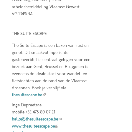
arbeidsbemiddeling Vlaamse Gewest:
VG.1349/BA
THE SUITE ESCAPE
The Suite Escape is een baken van rust en
genot. Dit smaakvol ingerichte
gastenverblijf is centraal gelegen voor een
bezoek aan Gent, Brussel en Brugge en is
eveneens de ideale start voor wandel- en
fietstochten aan de rand van de Vlaamse
Ardennen. Boek je verblijf via
thesuitescape.be
(link is external)
Inge Depraetere
mobile +32 475 89 07 21
hallo@thesuiteescape.be
(link sends e-mail)
www.thesuiteescape.be
(link is external)