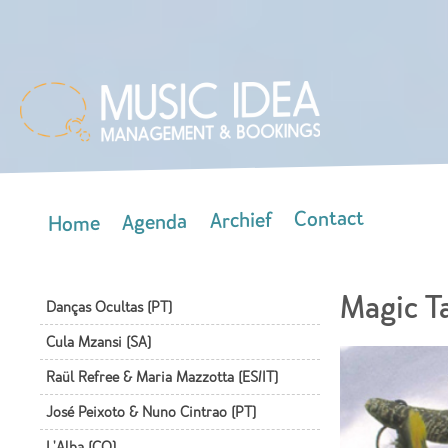
Skip
mai
con
Contact
Archief
Agenda
Home
Main menu
Magic T
Danças Ocultas (PT)
Cula Mzansi (SA)
Raül Refree & Maria Mazzotta (ES/IT)
José Peixoto & Nuno Cintrao (PT)
L'Alba (CO)