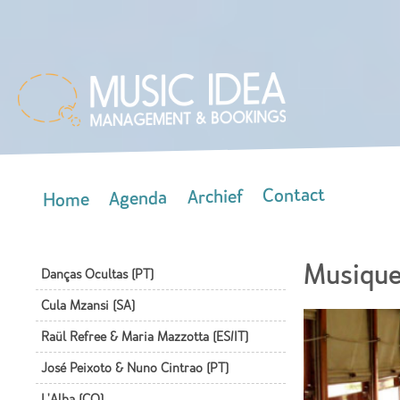
Skip
mai
con
Contact
Archief
Agenda
Home
Main menu
Musique
Danças Ocultas (PT)
Cula Mzansi (SA)
Raül Refree & Maria Mazzotta (ES/IT)
José Peixoto & Nuno Cintrao (PT)
L'Alba (CO)