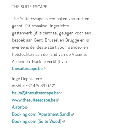
THE SUITE ESCAPE
The Suite Escape is een baken van rust en
genot. Dit smaakvol ingerichte
gastenverblijf is centraal gelegen voor een
bezoek aan Gent, Brussel en Brugge en is
eveneens de ideale start voor wandel- en
fietstochten aan de rand van de Vlaamse
Ardennen. Boek je verblijf via
thesuitescape.be
(link is external)
Inge Depraetere
mobile +32 475 89 07 21
hallo@thesuiteescape.be
(link sends e-mail)
www.thesuiteescape.be
(link is external)
Airbnb
(link is external)
Booking.com (Apartment Sand)
(link is
Booking.com (Suite Wood)
(link is external)
external)