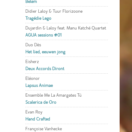
Belem
Didier Laloy & Tuur Florizoone
Tragédie Lego
Dujardin & Laloy feat. Manu Katché Quartet
AGUA sessions #01
Duo Dès
Het lied, eeuwen jong
Eisherz
Deux Accords Diront
Eléonor
Lapsus Animae
Ensemble Me La Amargates Tú
Scalerica de Oro
Evan Roy
Hand Crafted
Françoise Vanhecke