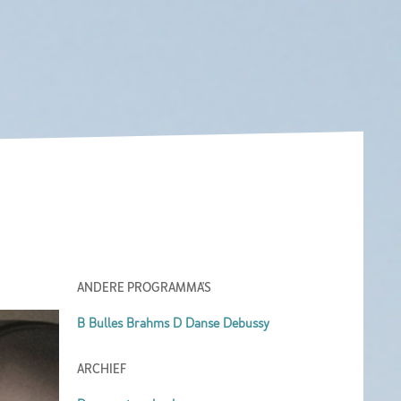
ANDERE PROGRAMMA'S
B Bulles Brahms D Danse Debussy
ARCHIEF