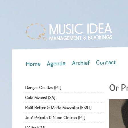
Contact
Archief
Agenda
Home
Main menu
Or P
Danças Ocultas (PT)
Cula Mzansi (SA)
Raül Refree & Maria Mazzotta (ES/IT)
José Peixoto & Nuno Cintrao (PT)
L'Alba (CO)