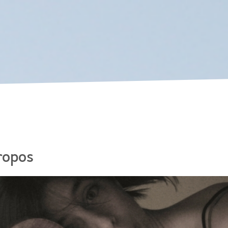
Skip to
main
content
ropos