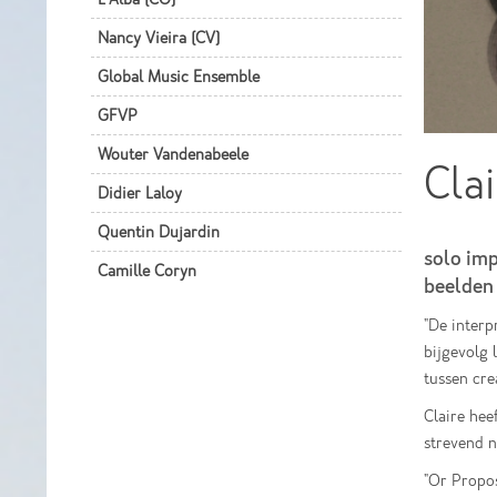
Nancy Vieira (CV)
Global Music Ensemble
GFVP
Wouter Vandenabeele
Cla
Didier Laloy
Quentin Dujardin
solo imp
Camille Coryn
beelden 
"De interp
bijgevolg 
tussen cre
Claire hee
strevend n
"Or Propos