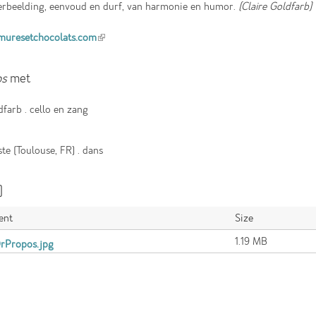
verbeelding, eenvoud en durf, van harmonie en humor.
(Claire Goldfarb)
uresetchocolats.com
(link is external)
os
met
dfarb . cello en zang
ste (Toulouse, FR) . dans
)
ent
Size
1.19 MB
rPropos.jpg