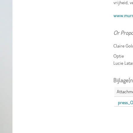
vrijheid, 
www.murm
Or Prop
Claire Gol
Optie
Lucie Lata
Bijlage(n
Attachm
press_O