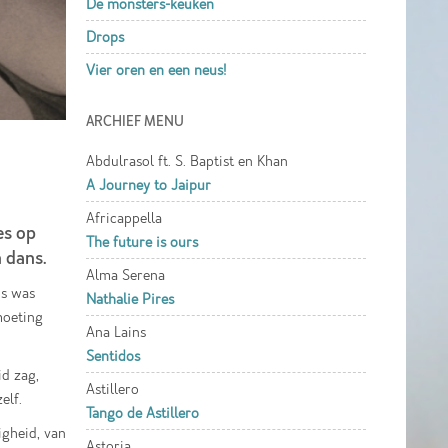
De monsters-keuken
Drops
Vier oren en een neus!
ARCHIEF MENU
Abdulrasol ft. S. Baptist en Khan
A Journey to Jaipur
Africappella
es op
The future is ours
 dans.
Alma Serena
os was
Nathalie Pires
moeting
Ana Lains
Sentidos
id zag,
Astillero
elf.
Tango de Astillero
igheid, van
Astoria