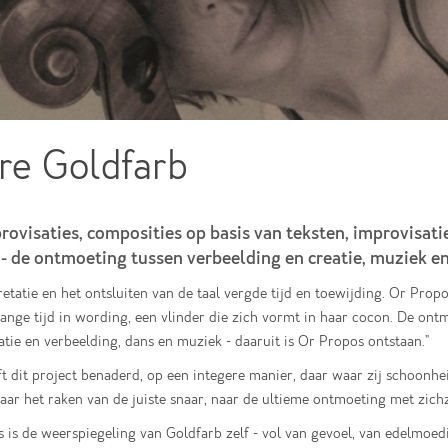
ire Goldfarb
rovisaties, composities op basis van teksten, improvisati
- de ontmoeting tussen verbeelding en creatie, muziek en
retatie en het ontsluiten van de taal vergde tijd en toewijding. Or Prop
lange tijd in wording, een vlinder die zich vormt in haar cocon. De ont
atie en verbeelding, dans en muziek - daaruit is Or Propos ontstaan."
ft dit project benaderd, op een integere manier, daar waar zij schoonhe
aar het raken van de juiste snaar, naar de ultieme ontmoeting met zichz
 is de weerspiegeling van Goldfarb zelf - vol van gevoel, van edelmoed