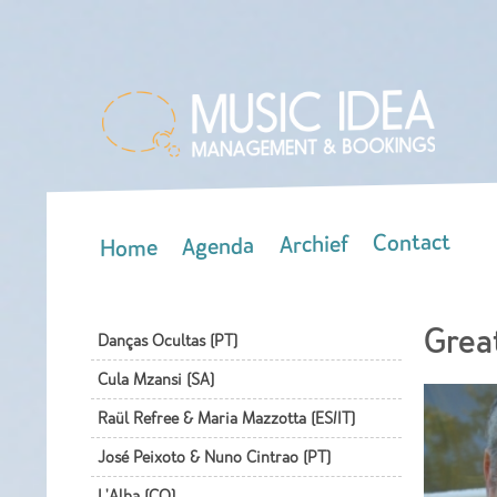
Contact
Archief
Agenda
Home
Main menu
Grea
Danças Ocultas (PT)
Cula Mzansi (SA)
Raül Refree & Maria Mazzotta (ES/IT)
José Peixoto & Nuno Cintrao (PT)
L'Alba (CO)