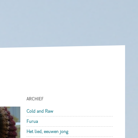
ARCHIEF
Cold and Raw
Furua
Het lied, eeuwen jong