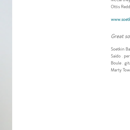
Ottis Reddi
www.soetk
Great so
Soetkin Ba
Saïdo . pe
Boule . gi
Marty Town