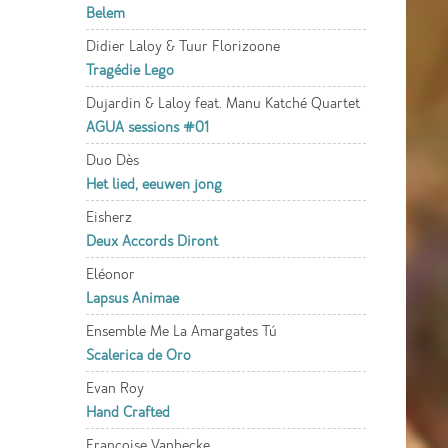
Belem
Didier Laloy & Tuur Florizoone
Tragédie Lego
Dujardin & Laloy feat. Manu Katché Quartet
AGUA sessions #01
Duo Dès
Het lied, eeuwen jong
Eisherz
Deux Accords Diront
Eléonor
Lapsus Animae
Ensemble Me La Amargates Tú
Scalerica de Oro
Evan Roy
Hand Crafted
Françoise Vanhecke