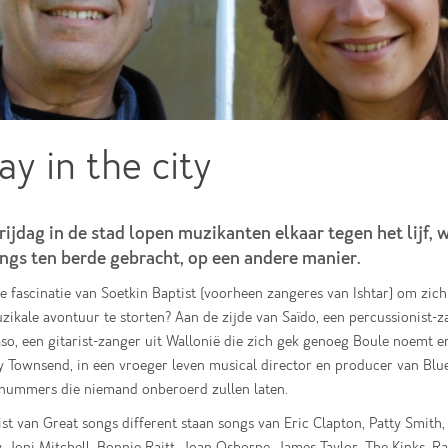
ay in the city
rijdag in de stad lopen muzikanten elkaar tegen het lijf,
ngs ten berde gebracht, op een andere manier.
 fascinatie van Soetkin Baptist (voorheen zangeres van Ishtar) om zich 
ikale avontuur te storten? Aan de zijde van Saïdo, een percussionist-z
so, een gitarist-zanger uit Wallonië die zich gek genoeg Boule noemt e
 Townsend, in een vroeger leven musical director en producer van Blue
 nummers die niemand onberoerd zullen laten.
ist van Great songs different staan songs van Eric Clapton, Patty Smith
 Joni Mitchell, Bonnie Raitt, Joan Osborne, James Taylor, The Kinks, Ra