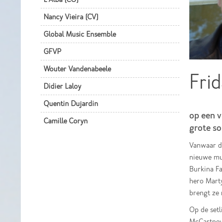
Nancy Vieira (CV)
Global Music Ensemble
GFVP
Wouter Vandenabeele
Frid
Didier Laloy
Quentin Dujardin
op een v
Camille Coryn
grote so
Vanwaar de
nieuwe muz
Burkina Fa
hero Marty
brengt ze
Op de setl
McCartney,