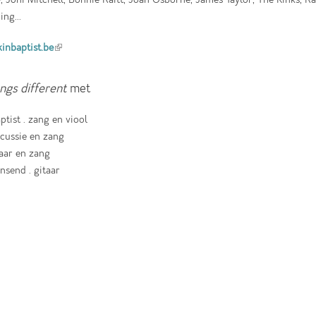
ng...
inbaptist.be
(link is external)
ngs different
met
ptist . zang en viool
rcussie en zang
taar en zang
send . gitaar