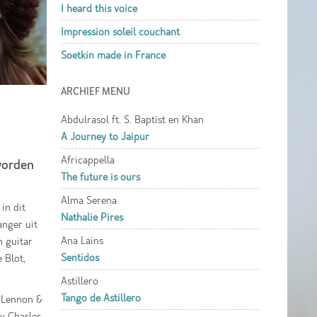
I heard this voice
Impression soleil couchant
Soetkin made in France
ARCHIEF MENU
Abdulrasol ft. S. Baptist en Khan
A Journey to Jaipur
Africappella
 worden
The future is ours
Alma Serena
in dit
Nathalie Pires
anger uit
Ana Lains
n guitar
Sentidos
 Blot,
Astillero
Tango de Astillero
, Lennon &
y Charles ,