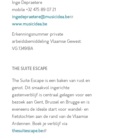
Inge Depraetere
mobile +32 475 89 07 21
ingedepraetere@musicidea.be
(link sends e-
www.musicidea.be
mail)
Erkenningsnummer private
arbeidsbemiddeling Vlaamse Gewest:
VG.1349/BA
THE SUITE ESCAPE
The Suite Escape is een baken van rust en
genot. Dit smaakvol ingerichte
gastenverblijf is centraal gelegen voor een
bezoek aan Gent, Brussel en Brugge en is
eveneens de ideale start voor wandel- en
fietstochten aan de rand van de Vlaamse
Ardennen. Boek je verblijf via
thesuitescape.be
(link is external)