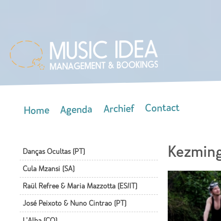
Skip
mai
con
Contact
Archief
Agenda
Home
Main menu
Kezming
Danças Ocultas (PT)
Cula Mzansi (SA)
Raül Refree & Maria Mazzotta (ES/IT)
José Peixoto & Nuno Cintrao (PT)
L'Alba (CO)