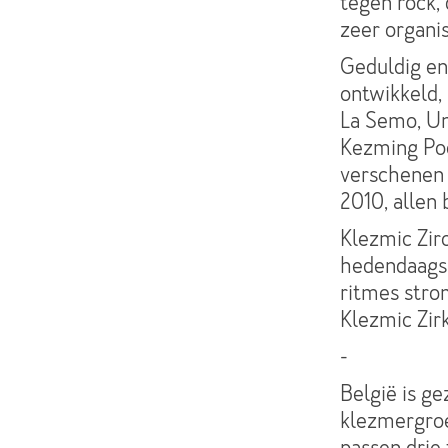
tegen rock, 
zeer organi
Geduldig en
ontwikkeld,
La Semo, Un
Kezming Poo
verschenen 
2010, allen 
Klezmic Zir
hedendaags,
ritmes strom
Klezmic Zir
-
België is 
klezmergroe
passen drie