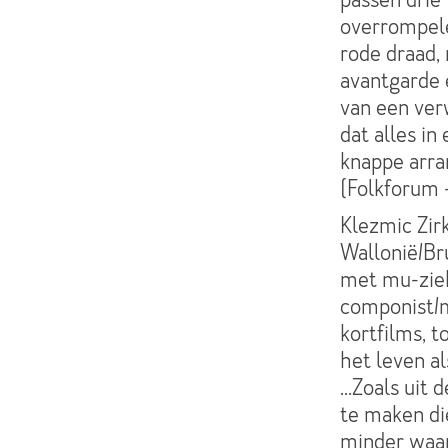
overrompele
rode draad, 
avantgarde 
van een ver
dat alles i
knappe arra
(Folkforum 
Klezmic Zirk
Wallonië/Bru
met mu-ziek
componist/m
kortfilms, 
het leven al
…Zoals uit 
te maken di
minder waar