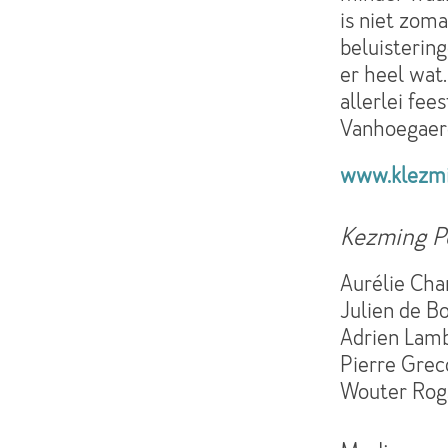
is niet zom
beluistering
er heel wat.
allerlei fee
Vanhoegaer
www.klezmi
Kezming P
Aurélie Cha
Julien de B
Adrien Lamb
Pierre Grec
Wouter Rog