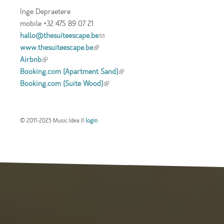
Inge Depraetere
mobile +32 475 89 07 21
hallo@thesuiteescape.be
(link sends e-mail)
www.thesuiteescape.be
(link is external)
Airbnb
(link is external)
Booking.com (Apartment Sand)
(link is
Booking.com (Suite Wood)
(link is external)
external)
© 2011-2025 Music Idea //
login