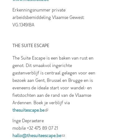
Erkenningsnummer private
arbeidsbemiddeling Vlaamse Gewest:
VG.1349/BA
THE SUITE ESCAPE
The Suite Escape is een baken van rust en
genot. Dit smaakvol ingerichte
gastenverblijf is centraal gelegen voor een
bezoek aan Gent, Brussel en Brugge en is
eveneens de ideale start voor wandel- en
fietstochten aan de rand van de Vlaamse
Ardennen. Boek je verblijf via
thesuitescape.be
(link is external)
Inge Depraetere
mobile +32 475 89 07 21
hallo@thesuiteescape.be
(link sends e-mail)