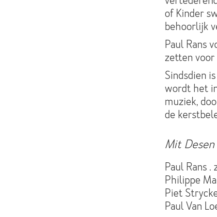
vertederend
of Kinder s
behoorlijk v
Paul Rans v
zetten voor
Sindsdien is
wordt het i
muziek, doo
de kerstbel
Mit Desen
Paul Rans . 
Philippe Mal
Piet Strycke
Paul Van Loe