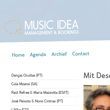
Skip
mai
con
Contact
Archief
Agenda
Home
Main menu
Mit Des
Danças Ocultas (PT)
Cula Mzansi (SA)
Raül Refree & Maria Mazzotta (ES/IT)
José Peixoto & Nuno Cintrao (PT)
L'Alba (CO)