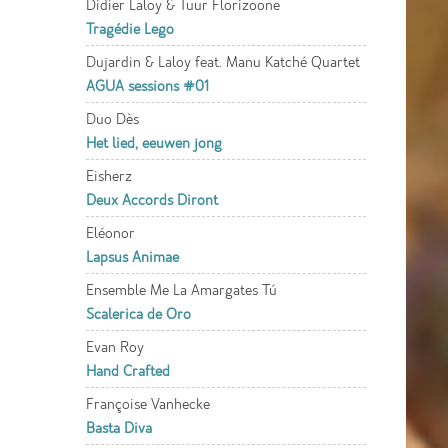
Didier Laloy & Tuur Florizoone
Tragédie Lego
Dujardin & Laloy feat. Manu Katché Quartet
AGUA sessions #01
Duo Dès
Het lied, eeuwen jong
Eisherz
Deux Accords Diront
Eléonor
Lapsus Animae
Ensemble Me La Amargates Tú
Scalerica de Oro
Evan Roy
Hand Crafted
Françoise Vanhecke
Basta Diva