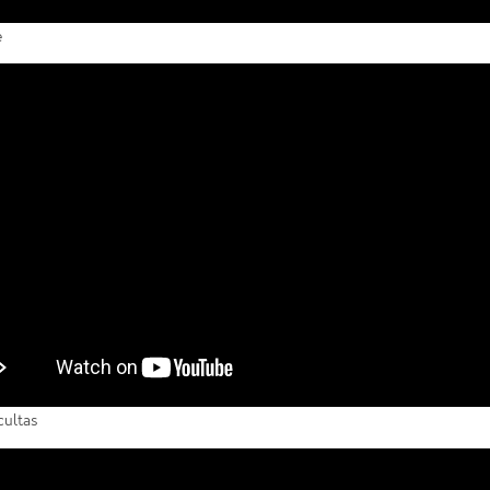
e
ultas