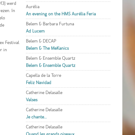
013) werd
Aurélia
ezen. In
An evening on the HMS Aurélia Feria
elo
Belem & Barbara Furtuna
 de
Ad Lucem
Belem & DECAP
x Festival
Belem & The MeKanics
r in
n
Belem & Ensemble Quartz
Belem & Ensemble Quartz
Capella de la Torre
Feliz Navidad
Catherine Delasalle
Valses
Catherine Delasalle
Je chante...
Catherine Delasalle
Quand les grands oiseaux