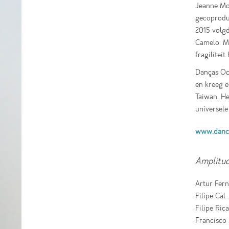
Jeanne Mo
gecoproduc
2015 volgd
Camelo. Me
fragilitei
Danças Ocu
en kreeg e
Taiwan. He
universele
www.danca
Amplitu
Artur Fern
Filipe Cal
Filipe Ric
Francisco 