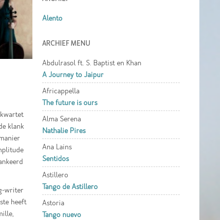
Alento
ARCHIEF MENU
Abdulrasol ft. S. Baptist en Khan
A Journey to Jaipur
Africappella
The future is ours
 kwartet
Alma Serena
de klank
Nathalie Pires
 manier
Ana Lains
mplitude
Sentidos
lankeerd
Astillero
Tango de Astillero
g-writer
ste heeft
Astoria
ille,
Tango nuevo