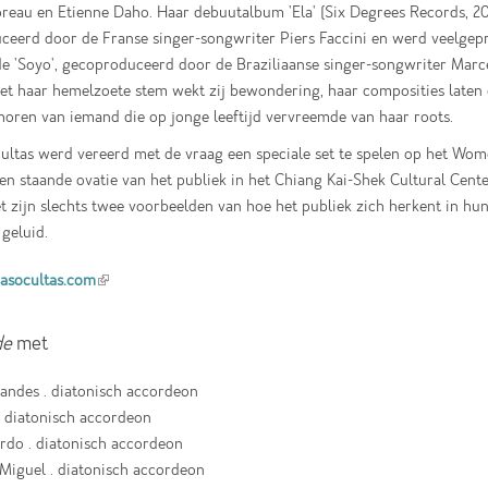
reau en Etienne Daho. Haar debuutalbum 'Ela' (Six Degrees Records, 2
eerd door de Franse singer-songwriter Piers Faccini en werd veelgepr
e 'Soyo', gecoproduceerd door de Braziliaanse singer-songwriter Marc
t haar hemelzoete stem wekt zij bewondering, haar composities laten
t horen van iemand die op jonge leeftijd vervreemde van haar roots.
ltas werd vereerd met de vraag een speciale set te spelen op het Wome
en staande ovatie van het publiek in het Chiang Kai-Shek Cultural Cente
t zijn slechts twee voorbeelden van hoe het publiek zich herkent in hu
 geluid.
socultas.com
(link is external)
de
met
andes . diatonisch accordeon
 . diatonisch accordeon
ardo . diatonisch accordeon
Miguel . diatonisch accordeon