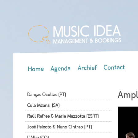
Contact
Archief
Agenda
Home
Main menu
Ampl
Danças Ocultas (PT)
Cula Mzansi (SA)
Raül Refree & Maria Mazzotta (ES/IT)
José Peixoto & Nuno Cintrao (PT)
L'Alba (CO)