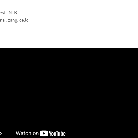
est . NTB
a . zang, cello