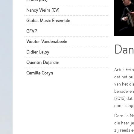
Nancy Vieira (CV)
Global Music Ensemble
GFVP
Wouter Vandenabeele
Dan
Didier Laloy
Quentin Dujardin
Artur Fern
Camille Coryn
dat het pu
van het di
benaderen 
(2016) dat
door zange
Dom La Nen
die haar j
zij reeds 