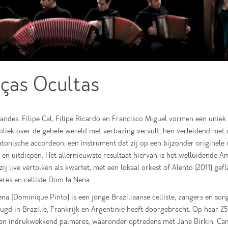
ças Ocultas
andes, Filipe Cal, Filipe Ricardo en Francisco Miguel vormen een uniek
bliek over de gehele wereld met verbazing vervult, hen verleidend met 
atonische accordeon, een instrument dat zij op een bijzonder originele
en uitdiepen. Het allernieuwste resultaat hiervan is het welluidende A
 zij live vertolken als kwartet, met een lokaal orkest of Alento (2011) gef
res en celliste Dom la Nena.
a (Dominique Pinto) is een jonge Braziliaanse celliste, zangers en son
eugd in Brazilië, Frankrijk en Argentinië heeft doorgebracht. Op haar 25
een indrukwekkend palmares, waaronder optredens met Jane Birkin, Cam