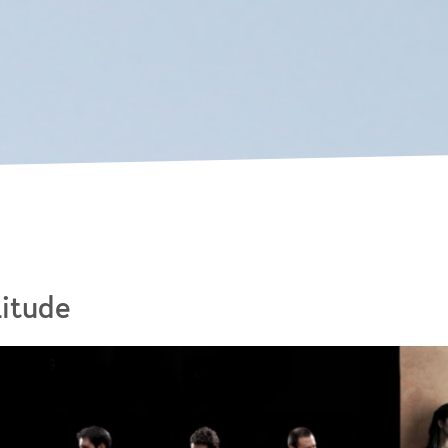
Skip to
main
content
itude