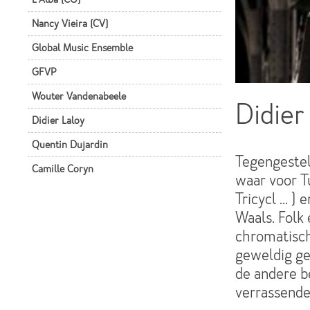
Nancy Vieira (CV)
Global Music Ensemble
GFVP
Wouter Vandenabeele
Didier
Didier Laloy
Quentin Dujardin
Tegengestel
Camille Coryn
waar voor Tu
Tricycl … ) 
Waals. Folk 
chromatisch
geweldig ge
de andere b
verrassende