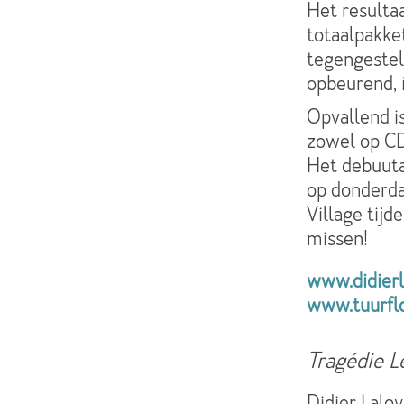
Het resulta
totaalpakke
tegengestel
opbeurend, 
Opvallend i
zowel op CD
Het debuuta
op donderda
Village tijd
missen!
www.didierl
www.tuurflo
Tragédie L
Didier Laloy