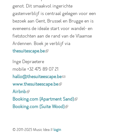
genot. Dit smaakvol ingerichte
gastenverblijf is centraal gelegen voor een
bezoek aan Gent, Brussel en Brugge en is
eveneens de ideale start voor wandel- en
fietstochten aan de rand van de Vlaamse
Ardennen. Boek je verblijf via
thesuitescape.be
(link is external)
Inge Depraetere
mobile +32 475 89 07 21
hallo@thesuiteescape.be
(link sends e-mail)
www.thesuiteescape.be
(link is external)
Airbnb
(link is external)
Booking.com (Apartment Sand)
(link is
Booking.com (Suite Wood)
(link is external)
external)
© 2011-2025 Music Idea //
login