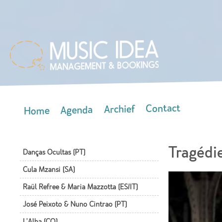
Skip
mai
con
Contact
Archief
Agenda
Home
Main menu
Tragédi
Danças Ocultas (PT)
Cula Mzansi (SA)
Raül Refree & Maria Mazzotta (ES/IT)
José Peixoto & Nuno Cintrao (PT)
L'Alba (CO)