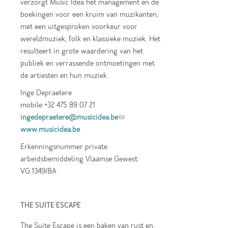
verzorgt Music Idea het management en de
boekingen voor een kruim van muzikanten,
met een uitgesproken voorkeur voor
wereldmuziek, folk en klassieke muziek. Het
resulteert in grote waardering van het
publiek en verrassende ontmoetingen met
de artiesten en hun muziek.
Inge Depraetere
mobile +32 475 89 07 21
ingedepraetere@musicidea.be
(link sends e-
www.musicidea.be
mail)
Erkenningsnummer private
arbeidsbemiddeling Vlaamse Gewest:
VG.1349/BA
THE SUITE ESCAPE
The Suite Escape is een baken van rust en