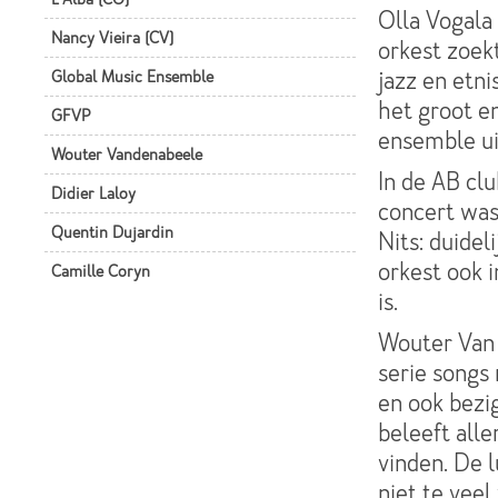
Olla Vogala
Nancy Vieira (CV)
orkest zoek
Global Music Ensemble
jazz en etni
het groot e
GFVP
ensemble ui
Wouter Vandenabeele
In de AB clu
Didier Laloy
concert was
Quentin Dujardin
Nits: duide
orkest ook i
Camille Coryn
is.
Wouter Van 
serie songs 
en ook bezi
beleeft all
vinden. De l
niet te veel