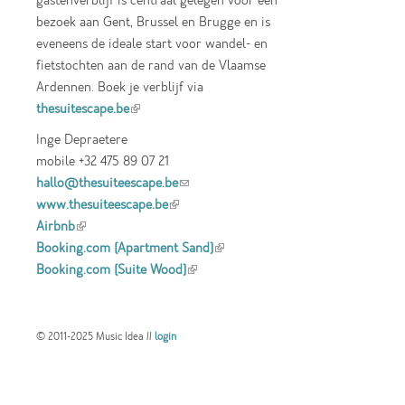
gastenverblijf is centraal gelegen voor een
bezoek aan Gent, Brussel en Brugge en is
eveneens de ideale start voor wandel- en
fietstochten aan de rand van de Vlaamse
Ardennen. Boek je verblijf via
thesuitescape.be
(link is external)
Inge Depraetere
mobile +32 475 89 07 21
hallo@thesuiteescape.be
(link sends e-mail)
www.thesuiteescape.be
(link is external)
Airbnb
(link is external)
Booking.com (Apartment Sand)
(link is
Booking.com (Suite Wood)
(link is external)
external)
© 2011-2025 Music Idea //
login