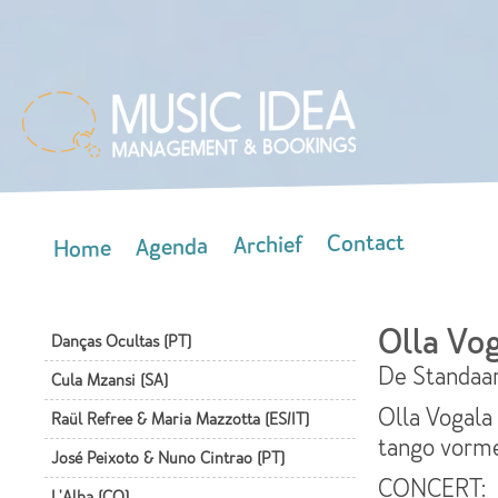
Skip
mai
con
Contact
Archief
Agenda
Home
Main menu
Olla Vog
Danças Ocultas (PT)
De Standaa
Cula Mzansi (SA)
Olla Vogala 
Raül Refree & Maria Mazzotta (ES/IT)
tango vorme
José Peixoto & Nuno Cintrao (PT)
CONCERT:
L'Alba (CO)