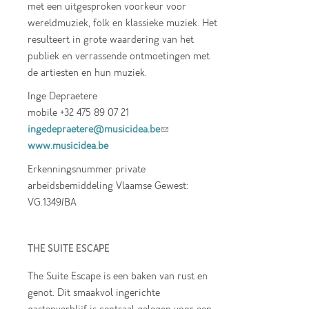
met een uitgesproken voorkeur voor
wereldmuziek, folk en klassieke muziek. Het
resulteert in grote waardering van het
publiek en verrassende ontmoetingen met
de artiesten en hun muziek.
Inge Depraetere
mobile +32 475 89 07 21
ingedepraetere@musicidea.be
(link sends e-
www.musicidea.be
mail)
Erkenningsnummer private
arbeidsbemiddeling Vlaamse Gewest:
VG.1349/BA
THE SUITE ESCAPE
The Suite Escape is een baken van rust en
genot. Dit smaakvol ingerichte