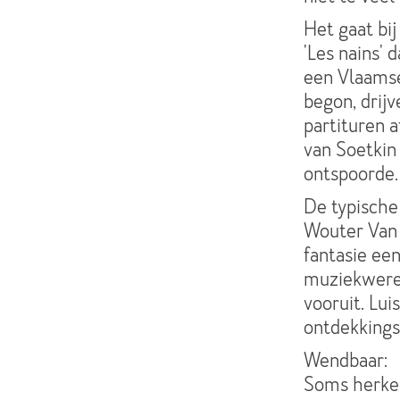
Het gaat bi
'Les nains' 
een Vlaamse
begon, drij
partituren 
van Soetkin 
ontspoorde.
De typische
Wouter Van d
fantasie ee
muziekwereld
vooruit. Lui
ontdekkings
Wendbaar:
Soms herken 