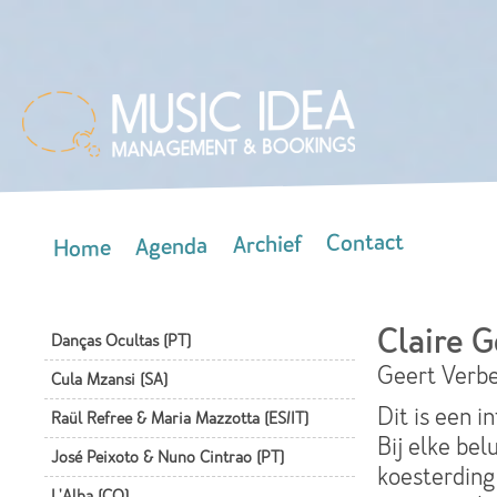
Skip
mai
con
Contact
Archief
Agenda
Home
Main menu
Claire G
Danças Ocultas (PT)
Geert Verb
Cula Mzansi (SA)
Dit is een i
Raül Refree & Maria Mazzotta (ES/IT)
Bij elke bel
José Peixoto & Nuno Cintrao (PT)
koesterding 
L'Alba (CO)