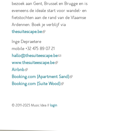
bezoek aan Gent, Brussel en Brugge en is
eveneens de ideale start voor wandel- en
fietstochten aan de rand van de Vlaamse
Ardennen. Boek je verblijf via
thesuitescape.be
(link is external)
Inge Depraetere
mobile +32 475 89 07 21
hallo@thesuiteescape.be
(link sends e-mail)
www.thesuiteescape.be
(link is external)
Airbnb
(link is external)
Booking.com (Apartment Sand)
(link is
Booking.com (Suite Wood)
(link is external)
external)
© 2011-2025 Music Idea //
login