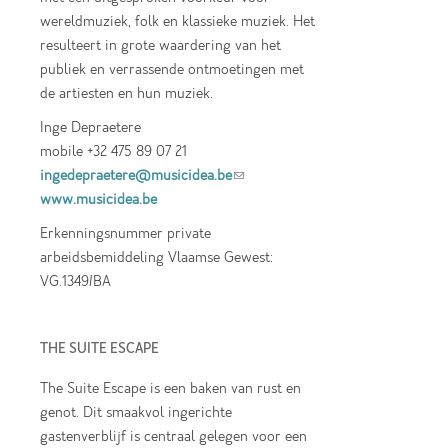
wereldmuziek, folk en klassieke muziek. Het
resulteert in grote waardering van het
publiek en verrassende ontmoetingen met
de artiesten en hun muziek.
Inge Depraetere
mobile +32 475 89 07 21
ingedepraetere@musicidea.be
(link sends e-
www.musicidea.be
mail)
Erkenningsnummer private
arbeidsbemiddeling Vlaamse Gewest:
VG.1349/BA
THE SUITE ESCAPE
The Suite Escape is een baken van rust en
genot. Dit smaakvol ingerichte
gastenverblijf is centraal gelegen voor een