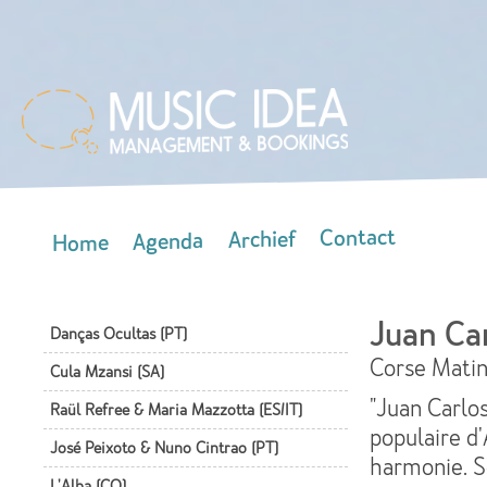
Skip
mai
con
Contact
Archief
Agenda
Home
Main menu
Juan Ca
Danças Ocultas (PT)
Corse Mati
Cula Mzansi (SA)
"Juan Carlos
Raül Refree & Maria Mazzotta (ES/IT)
populaire d'
José Peixoto & Nuno Cintrao (PT)
harmonie. S
L'Alba (CO)