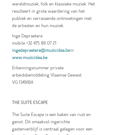
wereldmuziek, folk en klassieke muziek. Het
resulteert in grote waardering van het
publiek en verrassende ontmoetingen met
de artiesten en hun muziek.
Inge Depraetere
mobile +32 475 89 07 21
ingedepraetere@musicidea.be
(link sends e-
www.musicidea.be
mail)
Erkenningsnummer private
arbeidsbemiddeling Vlaamse Gewest:
VG.1349/BA
THE SUITE ESCAPE
The Suite Escape is een baken van rust en
genot. Dit smaakvol ingerichte
gastenverblijf is centraal gelegen voor een