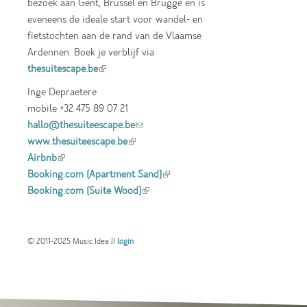
bezoek aan Gent, Brussel en Brugge en is
eveneens de ideale start voor wandel- en
fietstochten aan de rand van de Vlaamse
Ardennen. Boek je verblijf via
thesuitescape.be
(link is external)
Inge Depraetere
mobile +32 475 89 07 21
hallo@thesuiteescape.be
(link sends e-mail)
www.thesuiteescape.be
(link is external)
Airbnb
(link is external)
Booking.com (Apartment Sand)
(link is
Booking.com (Suite Wood)
(link is external)
external)
© 2011-2025 Music Idea //
login