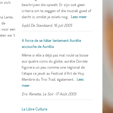
in zich
beschrijven die opwelt. Er zijn ook geen
criteria om te zeggen of die muziek goed of
slecht is, omdat je zoiets nog...
Lees meer
na Lente,
: de
(vpb) De Standaard, 16 juli 2005
t voor een
aten we 't
A force de se hâter lentement Aurélie
accouche de Aurélia
Même si elle a déjà pas mal roulé sa bosse
aux quatre coins du globe, aurélie Dorzée
figurera un peu comme une régional de
l'étape ce jeudi au Festival d'Art de Huy.
Membre du Trio Trad, également...
Lees
meer
Eric Renette, Le Soir -17 Août 2005
La Libre Culture