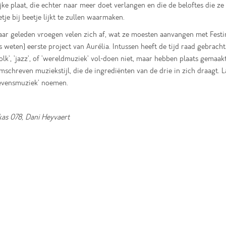
jke plaat, die echter naar meer doet verlangen en die de beloftes die ze 
etje bij beetje lijkt te zullen waarmaken.
aar geleden vroegen velen zich af, wat ze moesten aanvangen met Festi
ns weten) eerste project van Aurélia. Intussen heeft de tijd raad gebracht
'folk', 'jazz', of 'wereldmuziek' vol-doen niet, maar hebben plaats gemaak
mschreven muziekstijl, die de ingrediënten van de drie in zich draagt. L
evensmuziek' noemen.
as 078, Dani Heyvaert