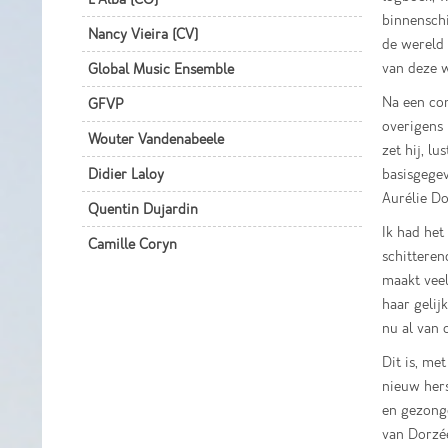
binnenschi
Nancy Vieira (CV)
de wereld 
van deze w
Global Music Ensemble
Na een con
GFVP
overigens 
Wouter Vandenabeele
zet hij, l
Didier Laloy
basisgege
Aurélie D
Quentin Dujardin
Ik had het
Camille Coryn
schitteren
maakt veel
haar gelij
nu al van 
Dit is, me
nieuw hers
en gezong
van Dorzée