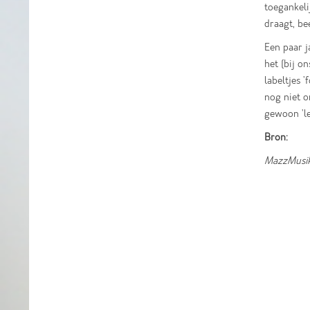
toegankeli
draagt, be
Een paar j
het (bij o
labeltjes 
nog niet o
gewoon 'l
Bron:
MazzMusik