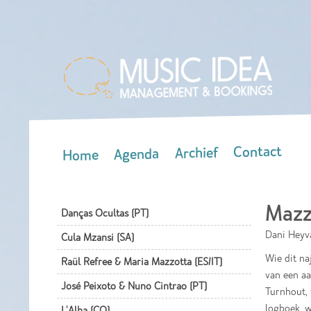
Contact
Archief
Agenda
Home
Main menu
Mazz
Danças Ocultas (PT)
Dani Heyv
Cula Mzansi (SA)
Wie dit n
Raül Refree & Maria Mazzotta (ES/IT)
van een aa
José Peixoto & Nuno Cintrao (PT)
Turnhout, 
logboek, w
L'Alba (CO)