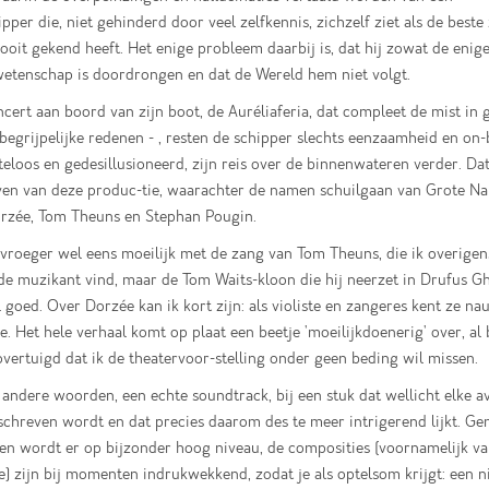
pper die, niet gehinderd door veel zelfkennis, zichzelf ziet als de beste
ooit gekend heeft. Het enige probleem daarbij is, dat hij zowat de enige 
etenschap is doordrongen en dat de Wereld hem niet volgt.
cert aan boord van zijn boot, de Auréliaferia, dat compleet de mist in 
begrijpelijke redenen - , resten de schipper slechts eenzaamheid en on-
usteloos en gedesillusioneerd, zijn reis over de binnenwateren verder. Dat
ven van deze produc-tie, waarachter de namen schuilgaan van Grote N
orzée, Tom Theuns en Stephan Pougin.
 vroeger wel eens moeilijk met de zang van Tom Theuns, die ik overigen
de muzikant vind, maar de Tom Waits-kloon die hij neerzet in Drufus G
 goed. Over Dorzée kan ik kort zijn: als violiste en zangeres kent ze na
ke. Het hele verhaal komt op plaat een beetje 'moeilijkdoenerig' over, al 
overtuigd dat ik de theatervoor-stelling onder geen beding wil missen.
t andere woorden, een echte soundtrack, bij een stuk dat wellicht elke 
chreven wordt en dat precies daarom des te meer intrigerend lijkt. G
en wordt er op bijzonder hoog niveau, de composities (voornamelijk v
) zijn bij momenten indrukwekkend, zodat je als optelsom krijgt: een ni