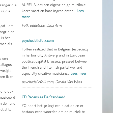
AURÉLIA; dat een eigenzinnige muzikale
 zanger die
koers vaart en haar ingrediënten...
Lees
is, die
meer
Folkroddels.be, Jana Arns
gaat - om
begrip en
 is het
psychedelicfolk.com
amen als
I often realized that in Belgium (especially
in harbor city Antwerp and in European
s een
political capital Brussels, pressed between
hallagus
the French and Flemish parts) we, and
uwelijks
especially creative musicians...
Lees meer
ben ik er
psychedelicfolk.com, Gerald Van Waes
avond op-
CD Recensies De Standaard
emusiceerd
an de hand
ZO hoort het: je legt een plaat op en er
et al te
bestaan geen woorden om de muziek te